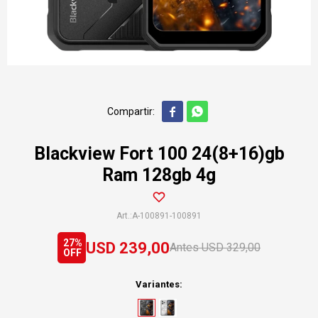


Blackview Fort 100 24(8+16)gb
Ram 128gb 4g
A-100891-100891
27
USD
239,00
USD
329,00
Variantes: