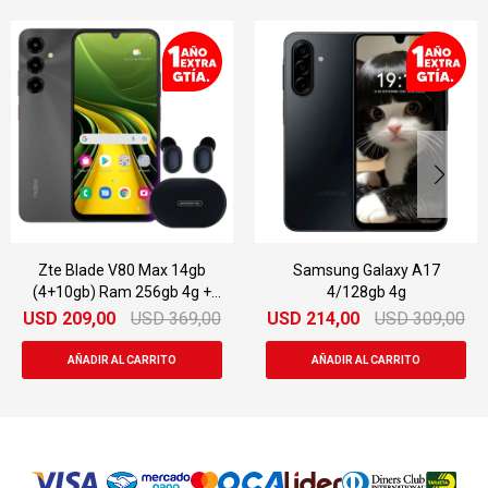
 V80 Max 14gb
Samsung Galaxy A17
Samsung A1
am 256gb 4g +
4/128gb 4g
galo
0
USD
369,00
USD
214,00
USD
309,00
USD
217,0