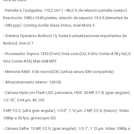
- Pantalla 6,7 pulgadas, 110,2 cm² ( ~86,0 % de relación pantalla-cuerpo).
Resolución 1080 x 2340 píxeles, relación de aspecto 19,5:9 (densidad de
~385 ppp). Corning Gorilla Glass Victus, nivel Mohs 5
- Sistema Operativo Android 15, hasta 6 actualizaciones importantes de
Android, One UI 7
- Procesador: Exynos 1330 (5 nm) Octa-core (2x2,4 GHz Cortex-A78 y 6x2,0
GHz Cortex-A55) Mali-G68 MP2
- Memoria RAM: 4 Gb microSDXC (utiliza ranura SIM compartida)
- Almacenamiento interno: 128 Gb
- Cámara triple con Flash LED, panorama, HDR. 50 MP, f/1.8, (gran angular),
1/2.76", 0.64 µm, AF, OIS
5 MP, f/2.2, (ultra gran angular), 1/5.0", 1.12 µm. 2 MP, f/2.4, (macro). Video
1080p a 30 fps, giroscopio EIS
- Cámara Selfie: 13 MP, f/2.0, (gran angular), 1/3.1", 1.12 µm. Video 1080p a