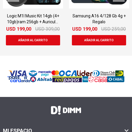
Logic M1l Music Kit 14gb (4+
Samsung A16 4/128 Gb 4g +
10gb)ram 256gb + Auricular
Regalo
Monster
USD
199,00
USD
309,00
USD
199,00
USD
259,00
MI ESPACIO