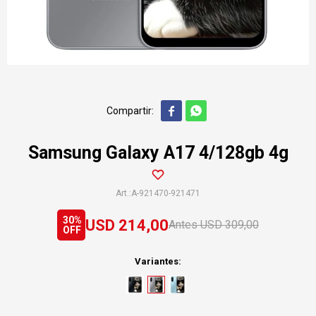


Samsung Galaxy A17 4/128gb 4g
A-921470-921471
30
USD
214,00
USD
309,00
Variantes: