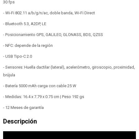
30 fps
- Wi-Fi 802.11 a/b/g/n/ac, doble banda, Wi-Fi Direct
- Bluetooth 5.3, A2DP, LE
- Posicionamiento GPS, GALILEO, GLONASS, BDS, QZSS
- NFC: depende de la región
- USB Tipo-C 2.0
- Sensores: Huella dactilar (lateral), acelerómetro, giroscopio, proximidad,
brújula
- Batería 5000 mAh carga con cable 25 W
- Medidas: 16.4 x 7.79 x 0.75 cm | Peso 192 gs
- 12 Meses de garantía