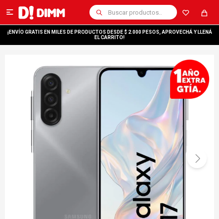

¡ENVÍO GRATIS EN MILES DE PRODUCTOS DESDE $ 2.000 PESOS, APROVECHÁ Y LLENÁ
EL CARRITO!