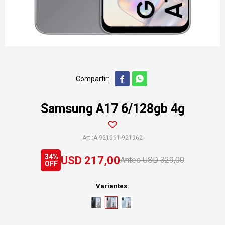


Samsung A17 6/128gb 4g
A-921961-921962
34
USD
217,00
USD
329,00
Variantes: