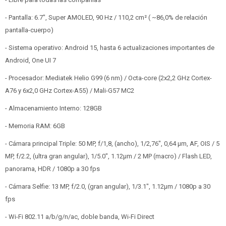
- Pantalla: 6.7", Super AMOLED, 90 Hz / 110,2 cm² ( ~86,0% de relación
pantalla-cuerpo)
- Sistema operativo: Android 15, hasta 6 actualizaciones importantes de
Android, One UI 7
- Procesador: Mediatek Helio G99 (6 nm) / Octa-core (2x2,2 GHz Cortex-
A76 y 6x2,0 GHz Cortex-A55) / Mali-G57 MC2
- Almacenamiento Interno: 128GB
- Memoria RAM: 6GB
- Cámara principal Triple: 50 MP, f/1,8, (ancho), 1/2,76", 0,64 µm, AF, OIS / 5
MP, f/2.2, (ultra gran angular), 1/5.0", 1.12µm / 2 MP (macro) / Flash LED,
panorama, HDR / 1080p a 30 fps
- Cámara Selfie: 13 MP, f/2.0, (gran angular), 1/3.1", 1.12µm / 1080p a 30
fps
- Wi-Fi 802.11 a/b/g/n/ac, doble banda, Wi-Fi Direct