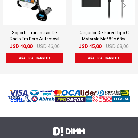
Soporte Transmisor De
Cargador De Pared Tipo C
Radio Fm Para Automóvil
Motorola Mc689n 68w
USD
40,00
USD
46,00
USD
45,00
USD
68,00