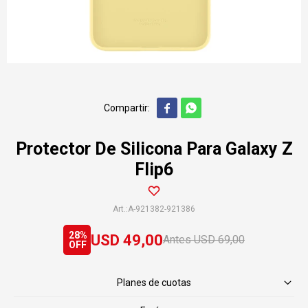


Protector De Silicona Para Galaxy Z
Flip6
A-921382-921386
28
USD
49,00
USD
69,00
Planes de cuotas