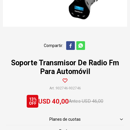


Soporte Transmisor De Radio Fm
Para Automóvil
902746-902746
13
USD
40,00
USD
46,00
Planes de cuotas