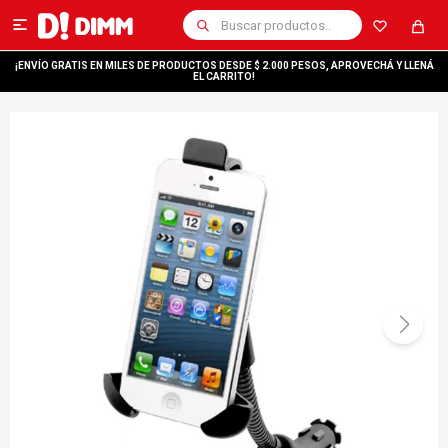

¡ENVÍO GRATIS EN MILES DE PRODUCTOS DESDE $ 2.000 PESOS, APROVECHÁ Y LLENÁ
EL CARRITO!