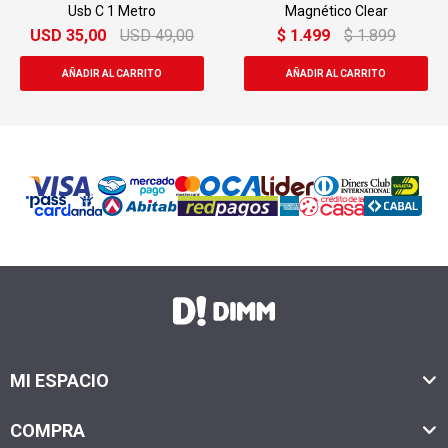
Usb C 1 Metro
Magnético Clear
USD
35,00
USD
49,00
$
1.499
$
1.899
MI ESPACIO
COMPRA