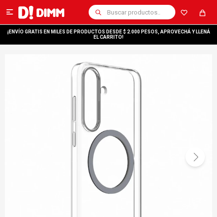

¡ENVÍO GRATIS EN MILES DE PRODUCTOS DESDE $ 2.000 PESOS, APROVECHÁ Y LLENÁ
EL CARRITO!