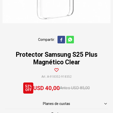


Protector Samsung S25 Plus
Magnético Clear
A-918352-918352
52
USD
40,00
USD
85,00
Planes de cuotas