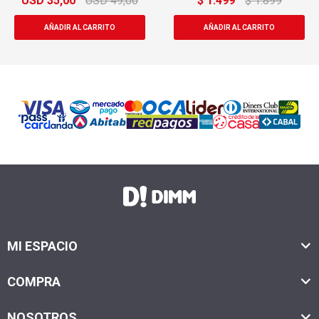
USD
35,00
USD
49,00
$
1.499
$
1.899
MI ESPACIO
COMPRA
NOSOTROS