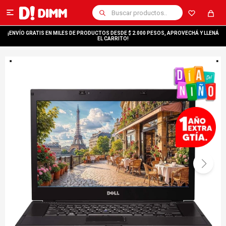

¡ENVÍO GRATIS EN MILES DE PRODUCTOS DESDE $ 2.000 PESOS, APROVECHÁ Y LLENÁ
EL CARRITO!