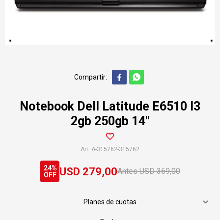


Notebook Dell Latitude E6510 I3
2gb 250gb 14"
A-315762-315762
24
USD
279,00
USD
369,00
Planes de cuotas