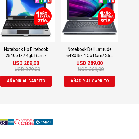
Notebook Hp Elitebook
Notebook Dell Latitude
2540p I7 / 4gb Ram /
6430 I5/ 4 Gb Ram/ 256
160gb Ssd
Gb Ssd
USD
289,00
USD
289,00
USD
379,00
USD
369,00