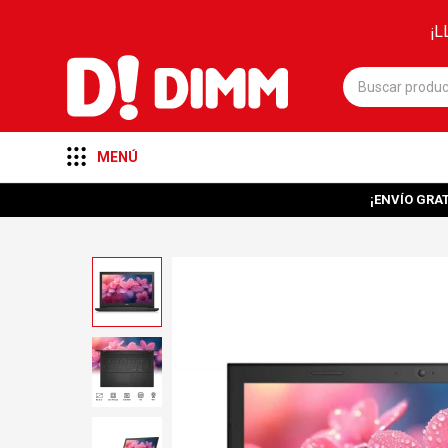
¡L
MENÚ
¡ENVÍO GRAT