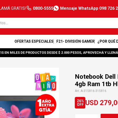
LAMÁ GRATIS!
0800-5555
Mensaje WhatsApp 098 726 
OFERTAS ESPECIALES
F21- DIVISIÓN GAMER
¿POR QUÉ 
IS EN MILES DE PRODUCTOS DESDE $ 2.000 PESOS, APROVECHÁ Y LLENÁ
Notebook Dell 
4gb Ram 1tb H
A-315816-315816
USD
279,0
26