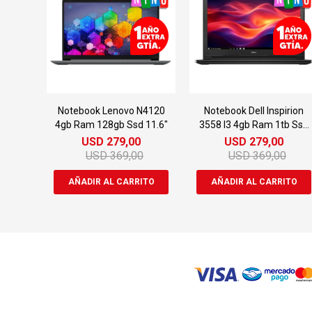
Notebook Lenovo N4120
Notebook Dell Inspirion
4gb Ram 128gb Ssd 11.6"
3558 I3 4gb Ram 1tb Ssd
15.6"
USD
279,00
USD
279,00
USD
369,00
USD
369,00