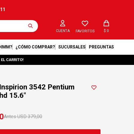
211
$
0
FAVORITOS
DIMM?
¿CÓMO COMPRAR?
SUCURSALES
PREGUNTAS
 EL CARRITO!
Inspirion 3542 Pentium
hd 15.6"
0
USD
379,00