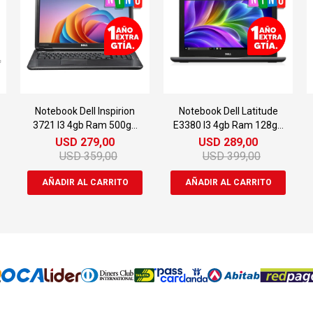
Notebook Dell Inspirion
Notebook Dell Latitude
3721 I3 4gb Ram 500gb
E3380 I3 4gb Ram 128gb
17.3"
Ssd 14"
USD
279,00
USD
289,00
USD
359,00
USD
399,00