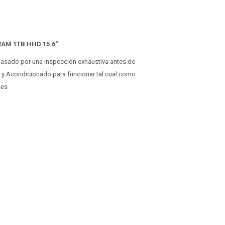
 RAM 1TB HHD 15.6"
 pasado por una inspección exhaustiva antes de
o y Acondicionado para funcionar tal cual como
ses