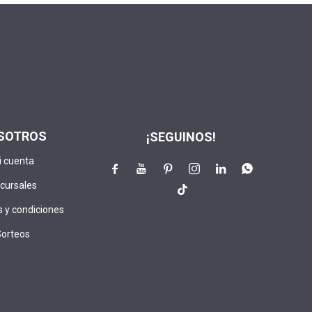
SOTROS
¡SEGUINOS!
i cuenta






cursales

 y condiciones
Sorteos