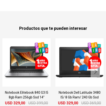
Productos que te pueden interesar
840 G3 I5
Notebook Dell Latitude 3480
Notebook Dell La
sd 14"
I5/ 8 Gb Ram/ 240 Gb Ssd
E6540 I5 8gb Ram
15.6"
D
399,00
USD
329,00
USD
369,00
USD
329,00
US