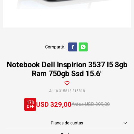


Notebook Dell Inspirion 3537 I5 8gb
Ram 750gb Ssd 15.6"
A-315818-315818
17
USD
329,00
USD
399,00
Planes de cuotas