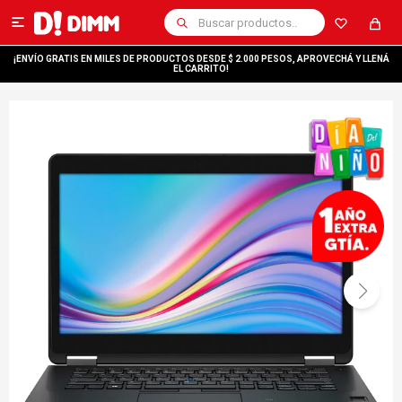

¡ENVÍO GRATIS EN MILES DE PRODUCTOS DESDE $ 2.000 PESOS, APROVECHÁ Y LLENÁ
EL CARRITO!