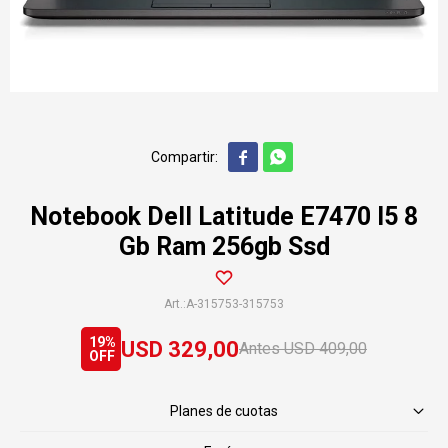


Notebook Dell Latitude E7470 I5 8
Gb Ram 256gb Ssd
A-315753-315753
19
USD
329,00
USD
409,00
Planes de cuotas