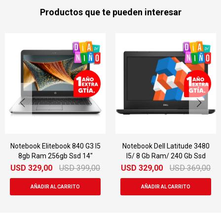
Productos que te pueden interesar
Notebook Dell Latitude 3480
Notebook Dell Latitude
I5/ 8 Gb Ram/ 240 Gb Ssd
E6540 I5 8gb Ram 320gb
15.6"
USD
329,00
USD
369,00
USD
329,00
USD
499,00