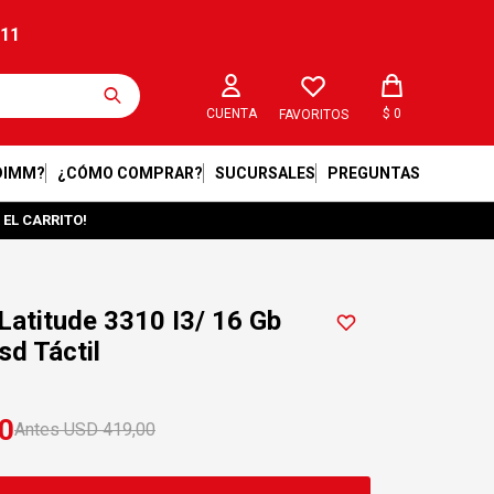
211
$
0
FAVORITOS
DIMM?
¿CÓMO COMPRAR?
SUCURSALES
PREGUNTAS
 EL CARRITO!
Latitude 3310 I3/ 16 Gb
d Táctil
0
USD
419,00