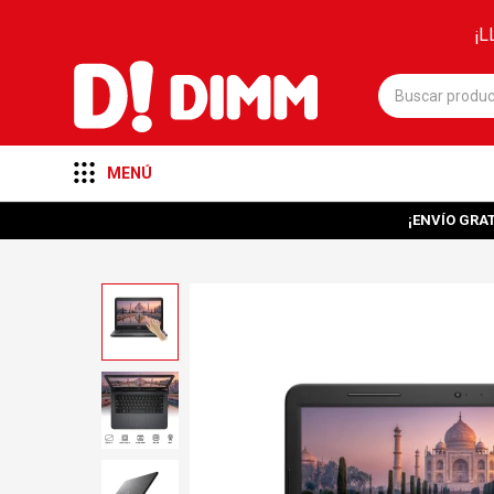
¡L
MENÚ
¡ENVÍO GRAT