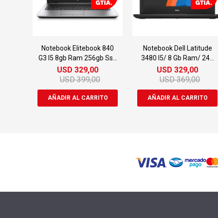
Notebook Elitebook 840
Notebook Dell Latitude
G3 I5 8gb Ram 256gb Ssd
3480 I5/ 8 Gb Ram/ 240
14"
Gb Ssd
USD
329,00
USD
329,00
USD
399,00
USD
369,00