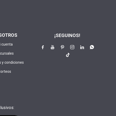
SOTROS
¡SEGUINOS!
i cuenta






cursales

 y condiciones
Sorteos
lusivos: