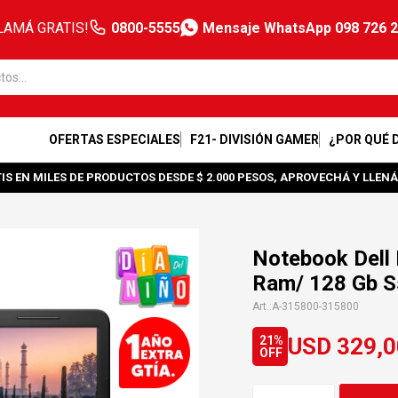
LAMÁ GRATIS!
0800-5555
Mensaje WhatsApp 098 726 
OFERTAS ESPECIALES
F21- DIVISIÓN GAMER
¿POR QUÉ 
IS EN MILES DE PRODUCTOS DESDE $ 2.000 PESOS, APROVECHÁ Y LLENÁ
Notebook Dell 
Ram/ 128 Gb Ss
A-315800-315800
USD
329,0
21