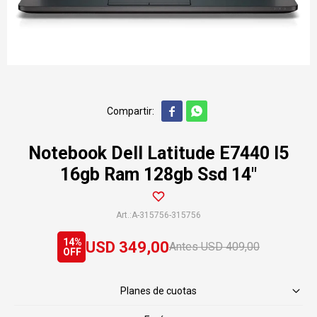


Notebook Dell Latitude E7440 I5
16gb Ram 128gb Ssd 14"
A-315756-315756
14
USD
349,00
USD
409,00
Planes de cuotas