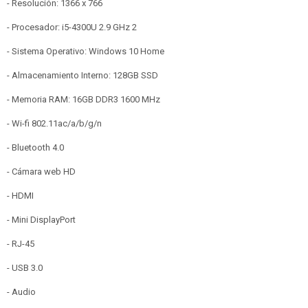
- Resolución: 1366 x 766
- Procesador: i5-4300U 2.9 GHz 2
- Sistema Operativo: Windows 10 Home
- Almacenamiento Interno: 128GB SSD
- Memoria RAM: 16GB DDR3 1600 MHz
- Wi-fi 802.11ac/a/b/g/n
- Bluetooth 4.0
- Cámara web HD
- HDMI
- Mini DisplayPort
- RJ-45
- USB 3.0
- Audio