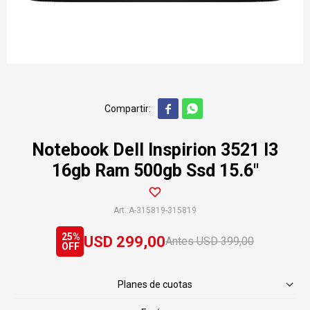


Notebook Dell Inspirion 3521 I3
16gb Ram 500gb Ssd 15.6"
A-315819-315819
25
USD
299,00
USD
399,00
Planes de cuotas