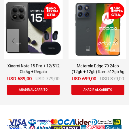
Xiaomi Note 15 Pro + 12/512
Motorola Edge 70 24gb
Gb 5g + Regalo
(12gb + 12gb) Ram 512gb 5g
USD
689,00
USD
779,00
USD
699,00
USD
879,00