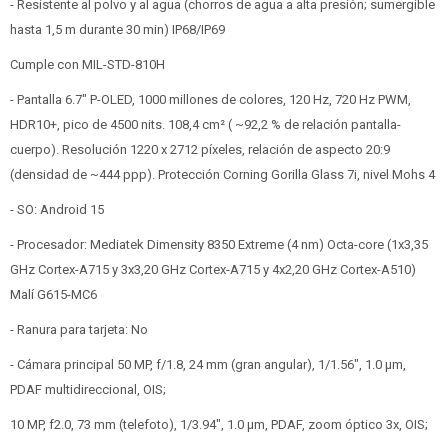
- Resistente al polvo y al agua (chorros de agua a alta presión; sumergible
hasta 1,5 m durante 30 min) IP68/IP69
Cumple con MIL-STD-810H
- Pantalla 6.7" P-OLED, 1000 millones de colores, 120 Hz, 720 Hz PWM,
HDR10+, pico de 4500 nits. 108,4 cm² ( ~92,2 % de relación pantalla-
cuerpo). Resolución 1220 x 2712 píxeles, relación de aspecto 20:9
(densidad de ~444 ppp). Protección Corning Gorilla Glass 7i, nivel Mohs 4
- SO: Android 15
- Procesador: Mediatek Dimensity 8350 Extreme (4 nm) Octa-core (1x3,35
GHz Cortex-A715 y 3x3,20 GHz Cortex-A715 y 4x2,20 GHz Cortex-A510)
Malí G615-MC6
- Ranura para tarjeta: No
- Cámara principal 50 MP, f/1.8, 24 mm (gran angular), 1/1.56", 1.0 µm,
PDAF multidireccional, OIS;
10 MP, f2.0, 73 mm (telefoto), 1/3.94", 1.0 µm, PDAF, zoom óptico 3x, OIS;