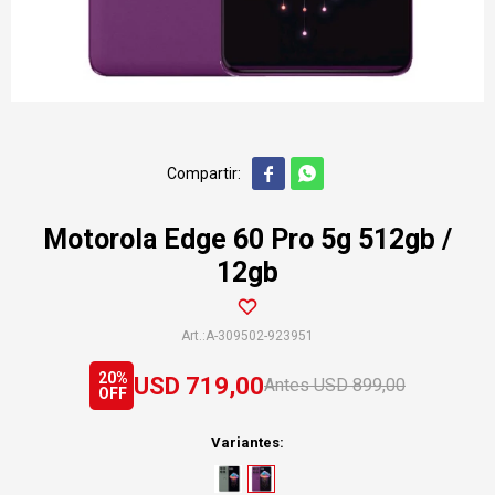


Motorola Edge 60 Pro 5g 512gb /
12gb
A-309502-923951
20
USD
719,00
USD
899,00
Variantes: