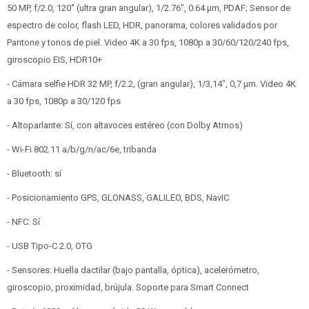
50 MP, f/2.0, 120˚ (ultra gran angular), 1/2.76", 0.64 µm, PDAF; Sensor de
espectro de color, flash LED, HDR, panorama, colores validados por
Pantone y tonos de piel. Video 4K a 30 fps, 1080p a 30/60/120/240 fps,
giroscopio EIS, HDR10+
- Cámara selfie HDR 32 MP, f/2.2, (gran angular), 1/3,14", 0,7 µm. Video 4K
a 30 fps, 1080p a 30/120 fps
- Altoparlante: Sí, con altavoces estéreo (con Dolby Atmos)
- Wi-Fi 802.11 a/b/g/n/ac/6e, tribanda
- Bluetooth: sí
- Posicionamiento GPS, GLONASS, GALILEO, BDS, NavIC
- NFC: Sí
- USB Tipo-C 2.0, OTG
- Sensores: Huella dactilar (bajo pantalla, óptica), acelerómetro,
giroscopio, proximidad, brújula. Soporte para Smart Connect