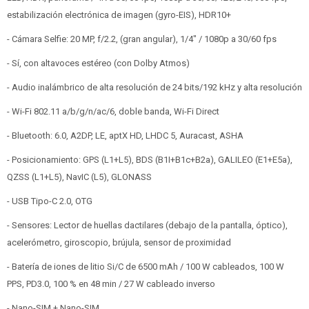
estabilización electrónica de imagen (gyro-EIS), HDR10+
- Cámara Selfie: 20 MP, f/2.2, (gran angular), 1/4" / 1080p a 30/60 fps
- Sí, con altavoces estéreo (con Dolby Atmos)
- Audio inalámbrico de alta resolución de 24 bits/192 kHz y alta resolución
- Wi-Fi 802.11 a/b/g/n/ac/6, doble banda, Wi-Fi Direct
- Bluetooth: 6.0, A2DP, LE, aptX HD, LHDC 5, Auracast, ASHA
- Posicionamiento: GPS (L1+L5), BDS (B1I+B1c+B2a), GALILEO (E1+E5a),
QZSS (L1+L5), NavIC (L5), GLONASS
- USB Tipo-C 2.0, OTG
- Sensores: Lector de huellas dactilares (debajo de la pantalla, óptico),
acelerómetro, giroscopio, brújula, sensor de proximidad
- Batería de iones de litio Si/C de 6500 mAh / 100 W cableados, 100 W
PPS, PD3.0, 100 % en 48 min / 27 W cableado inverso
- Nano-SIM + Nano-SIM