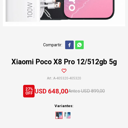


Xiaomi Poco X8 Pro 12/512gb 5g
A-405320-405320
27
USD
648,00
USD
899,00
Variantes: