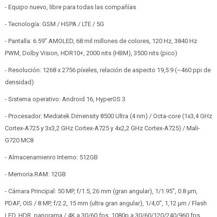
- Equipo nuevo, libre para todas las compañías
- Tecnología: GSM / HSPA / LTE / 5G
- Pantalla: 6.59" AMOLED, 68 mil millones de colores, 120 Hz, 3840 Hz
PWM, Dolby Vision, HDR10+, 2000 nits (HBM), 3500 nits (pico)
- Resolución: 1268 x 2756 píxeles, relación de aspecto 19,5:9 (~460 ppi de
densidad)
- Sistema operativo: Android 16, HyperOS 3
- Procesador: Mediatek Dimensity 8500 Ultra (4 nm) / Octa-core (1x3,4 GHz
Cortex-A725 y 3x3,2 GHz Cortex-A725 y 4x2,2 GHz Cortex-A725) / Mali-
G720 MC8
- Almacenamienro Interno: 512GB
- Memoria RAM: 12GB
- Cámara Principal: 50 MP, f/1.5, 26 mm (gran angular), 1/1.95", 0.8 µm,
PDAF, OIS / 8 MP, f/2.2, 15 mm (ultra gran angular), 1/4,0", 1,12 µm / Flash
LED, HDR, panorama / 4K a 30/60 fps, 1080p a 30/60/120/240/960 fps,