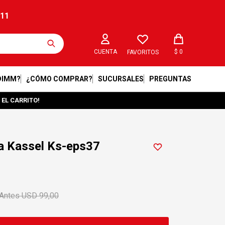
211
$
0
FAVORITOS
DIMM?
¿CÓMO COMPRAR?
SUCURSALES
PREGUNTAS
 EL CARRITO!
a Kassel Ks-eps37
USD
99,00