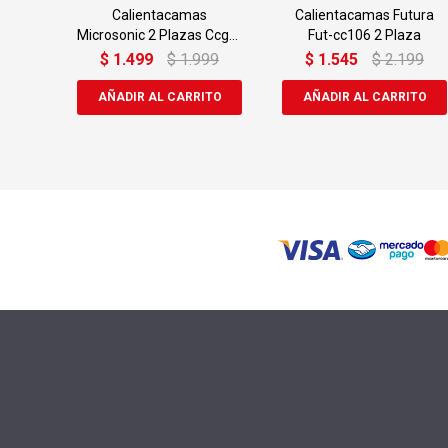
Calientacamas
Calientacamas Futura
Microsonic 2 Plazas Ccgg-
Fut-cc106 2 Plaza
2702
$
1.499
$
1.999
$
1.545
$
2.199