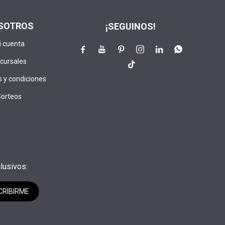
SOTROS
¡SEGUINOS!
i cuenta






cursales

 y condiciones
Sorteos
lusivos:
CRIBIRME