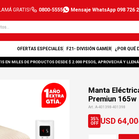
LAMÁ GRATIS!
0800-5555
Mensaje WhatsApp 098 726 
OFERTAS ESPECIALES
F21- DIVISIÓN GAMER
¿POR QUÉ 
IS EN MILES DE PRODUCTOS DESDE $ 2.000 PESOS, APROVECHÁ Y LLENÁ
Manta Eléctric
Premiun 165w
A-401398-401398
USD
64,00
35