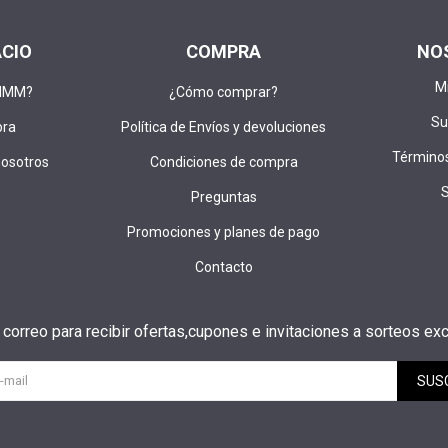
ACIO
COMPRA
NO
M
DIMM?
¿Cómo comprar?
Su
pra
Política de Envíos y devoluciones
Términos
nosotros
Condiciones de compra
Preguntas
Promociones y planes de pago
Contacto
u correo para recibir ofertas,cupones e invitaciones a sorteos exc
SUS