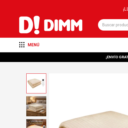
¡L
MENÚ
¡ENVÍO GRAT