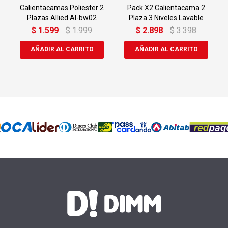
Calientacamas Poliester 2
Pack X2 Calientacama 2
Plazas Allied Al-bw02
Plaza 3 Niveles Lavable
$
1.599
$
1.999
$
2.898
$
3.398