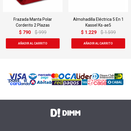
Almohadilla Eléctrica 5 En 1
Almohada Eléctrica Kasse
Kassel Ks-ae5
Ks-ae6 100w
$
1.229
$
1.599
$
1.350
$
1.799