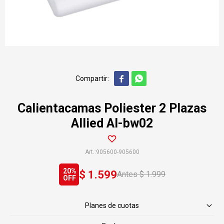


Calientacamas Poliester 2 Plazas
Allied Al-bw02
905600-905600
20
$
1.599
$
1.999
Planes de cuotas