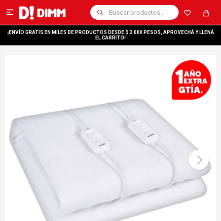

¡ENVÍO GRATIS EN MILES DE PRODUCTOS DESDE $ 2.000 PESOS, APROVECHÁ Y LLENÁ
EL CARRITO!