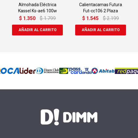
Almohada Eléctrica
Calientacamas Futura
Kassel Ks-ae6 100w
Fut-cc106 2 Plaza
$
1.350
$
1.799
$
1.545
$
2.199