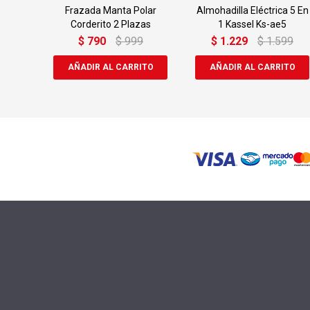
Frazada Manta Polar
Almohadilla Eléctrica 5 En
Corderito 2 Plazas
1 Kassel Ks-ae5
$
790
$
999
$
1.229
$
1.599