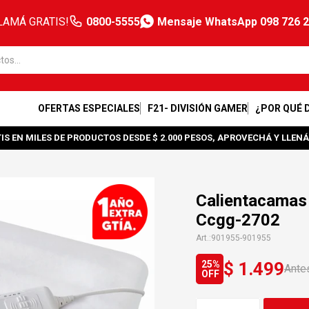
LAMÁ GRATIS!
0800-5555
Mensaje WhatsApp 098 726 
OFERTAS ESPECIALES
F21- DIVISIÓN GAMER
¿POR QUÉ 
IS EN MILES DE PRODUCTOS DESDE $ 2.000 PESOS, APROVECHÁ Y LLENÁ
Calientacamas
Ccgg-2702
901955-901955
$
1.499
25