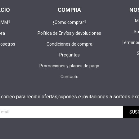
ACIO
COMPRA
NO
M
DIMM?
¿Cómo comprar?
Su
pra
Política de Envíos y devoluciones
Términos
nosotros
Condiciones de compra
Preguntas
Promociones y planes de pago
Contacto
u correo para recibir ofertas,cupones e invitaciones a sorteos exc
SUS