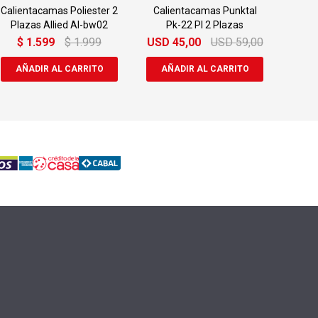
Calientacamas Poliester 2
Calientacamas Punktal
Plazas Allied Al-bw02
Pk-22 Pl 2 Plazas
$
1.599
$
1.999
USD
45,00
USD
59,00