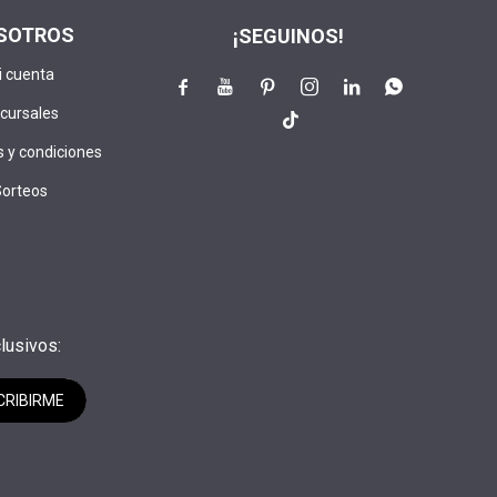
SOTROS
¡SEGUINOS!
i cuenta






cursales

 y condiciones
Sorteos
lusivos:
CRIBIRME