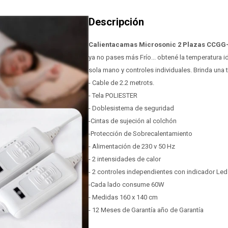
Calientacamas Microsonic 2 Plazas CCGG
ya no pases más Frío... obtené la temperatura i
sola mano y controles individuales. Brinda una 
- Cable de 2.2 metrots.
- Tela POLIESTER
- Doblesistema de seguridad
-Cintas de sujeción al colchón
-Protección de Sobrecalentamiento
- Alimentación de 230 v 50 Hz
- 2 intensidades de calor
- 2 controles independientes con indicador Led
-Cada lado consume 60W
- Medidas 160 x 140 cm
- 12 Meses de Garantía año de Garantía