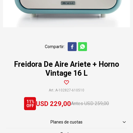


Freidora De Aire Ariete + Horno
Vintage 16 L
A-102827-610510
11
USD
229,00
USD
259,00
Planes de cuotas