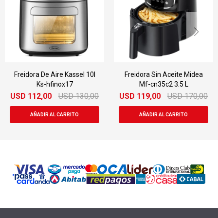
Freidora Sin Aceite Midea
Freidora De Aire Philips
Mf-cn35c2 3.5 L
Na220 Pantalla Táctil 4.2 Lts
USD
119,00
USD
170,00
USD
121,00
USD
197,00