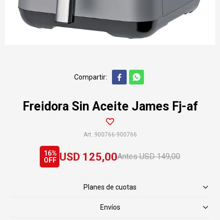


Freidora Sin Aceite James Fj-af
900766-900766
16
USD
125,00
USD
149,00
Planes de cuotas
Envíos