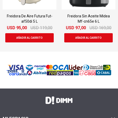
Freidora De Aire Futura Fut-
Freidora Sin Aceite Midea
af50di 5 L
Mf-cn65e 6 L
USD
95,00
USD
119,00
USD
97,00
USD
169,00