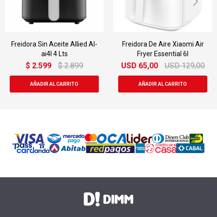
Freidora Sin Aceite Allied Al-
Freidora De Aire Xiaomi Air
ai4l 4 Lts
Fryer Essential 6l
$
2.599
$
2.899
USD
65,00
USD
129,00