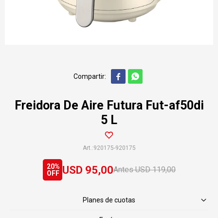


Freidora De Aire Futura Fut-af50di
5 L
920175-920175
20
USD
95,00
USD
119,00
Planes de cuotas