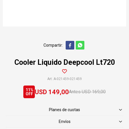


Cooler Liquido Deepcool Lt720
A-021459-021459
11
USD
149,00
USD
169,00
Planes de cuotas
Envíos