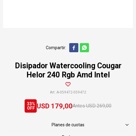


Disipador Watercooling Cougar
Helor 240 Rgb Amd Intel
A-059472-059472
33
USD
179,00
USD
269,00
Planes de cuotas