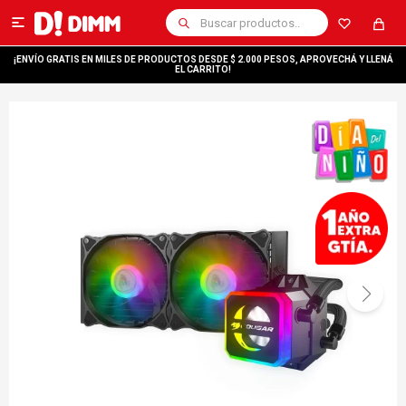

¡ENVÍO GRATIS EN MILES DE PRODUCTOS DESDE $ 2.000 PESOS, APROVECHÁ Y LLENÁ
EL CARRITO!