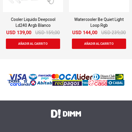
Cooler Liquido Deepcool
Watercooler Be Quiet Light
Ld240 Argb Blanco
Loop Rgb
USD
139,00
USD
159,00
USD
144,00
USD
239,00