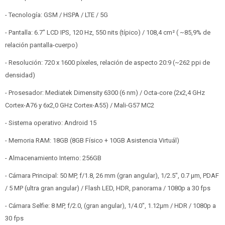
- Tecnología: GSM / HSPA / LTE / 5G
- Pantalla: 6.7" LCD IPS, 120 Hz, 550 nits (típico) / 108,4 cm² ( ~85,9% de
relación pantalla-cuerpo)
- Resolución: 720 x 1600 píxeles, relación de aspecto 20:9 (~262 ppi de
densidad)
- Prosesador: Mediatek Dimensity 6300 (6 nm) / Octa-core (2x2,4 GHz
Cortex-A76 y 6x2,0 GHz Cortex-A55) / Mali-G57 MC2
- Sistema operativo: Android 15
- Memoria RAM: 18GB (8GB Físico + 10GB Asistencia Virtuál)
- Almacenamiento Interno: 256GB
- Cámara Principal: 50 MP, f/1.8, 26 mm (gran angular), 1/2.5", 0.7 µm, PDAF
/ 5 MP (ultra gran angular) / Flash LED, HDR, panorama / 1080p a 30 fps
- Cámara Selfie: 8 MP, f/2.0, (gran angular), 1/4.0", 1.12µm / HDR / 1080p a
30 fps