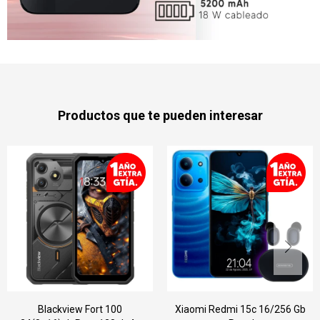
Productos que te pueden interesar
 100
Xiaomi Redmi 15c 16/256 Gb
Samsung A17 6/128