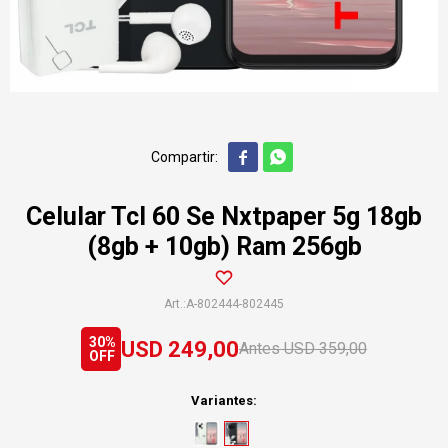


Celular Tcl 60 Se Nxtpaper 5g 18gb
(8gb + 10gb) Ram 256gb
A-802444-802445
30
USD
249,00
USD
359,00
Variantes: