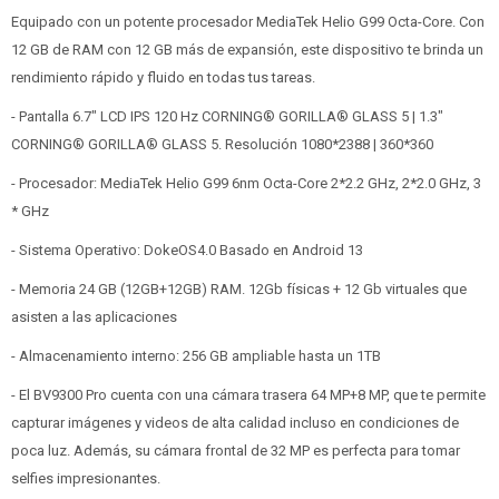
Equipado con un potente procesador MediaTek Helio G99 Octa-Core. Con
12 GB de RAM con 12 GB más de expansión, este dispositivo te brinda un
rendimiento rápido y fluido en todas tus tareas.
- Pantalla 6.7" LCD IPS 120 Hz CORNING® GORILLA® GLASS 5 | 1.3"
CORNING® GORILLA® GLASS 5. Resolución 1080*2388 | 360*360
- Procesador: MediaTek Helio G99 6nm Octa-Core 2*2.2 GHz, 2*2.0 GHz, 3
* GHz
- Sistema Operativo: DokeOS4.0 Basado en Android 13
- Memoria 24 GB (12GB+12GB) RAM. 12Gb físicas + 12 Gb virtuales que
asisten a las aplicaciones
- Almacenamiento interno: 256 GB ampliable hasta un 1TB
- El BV9300 Pro cuenta con una cámara trasera 64 MP+8 MP, que te permite
capturar imágenes y videos de alta calidad incluso en condiciones de
poca luz. Además, su cámara frontal de 32 MP es perfecta para tomar
selfies impresionantes.