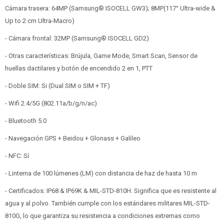
Cámara trasera: 64MP (Samsung® ISOCELL GW3); 8MP(117° Ultra-wide &
Up to 2 cm Ultra-Macro)
- Cámara frontal: 32MP (Samsung® ISOCELL GD2)
- Otras características: Brújula, Game Mode, Smart Scan, Sensor de
huellas dactilares y botón de encendido 2 en 1, PTT
- Doble SIM: Si (Dual SIM o SIM + TF)
- Wifi 2.4/5G (802.11a/b/g/n/ac)
- Bluetooth 5.0
- Navegación GPS + Beidou + Glonass + Galileo
- NFC: Sí
- Linterna de 100 lúmenes (LM) con distancia de haz de hasta 10 m
- Certificados: IP68 & IP69K & MIL-STD-810H. Significa que es resistente al
agua y al polvo. También cumple con los estándares militares MIL-STD-
810G, lo que garantiza su resistencia a condiciones extremas como