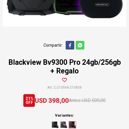


Blackview Bv9300 Pro 24gb/256gb
+ Regalo
C-210568-210808
21
USD
398,00
USD
509,00
Variantes: