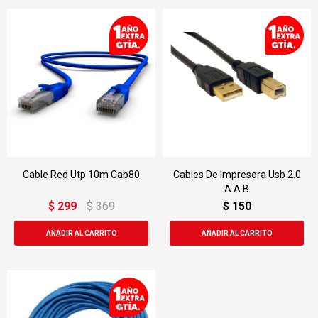
Cable Red Utp 10m Cab80
Cables De Impresora Usb 2.0
A A B
$
299
$
369
$
150