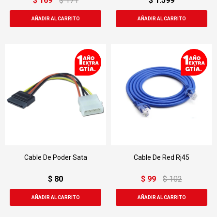
$
169
$
171
$
1.599
Cable De Poder Sata
Cable De Red Rj45
$
80
$
99
$
102