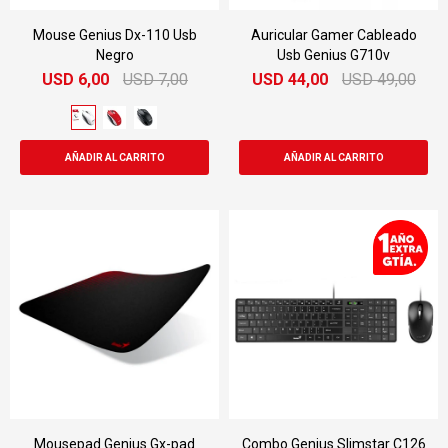
Mouse Genius Dx-110 Usb
Auricular Gamer Cableado
Negro
Usb Genius G710v
USD
6,00
USD
7,00
USD
44,00
USD
49,00
Mousepad Genius Gx-pad
Combo Genius Slimstar C126