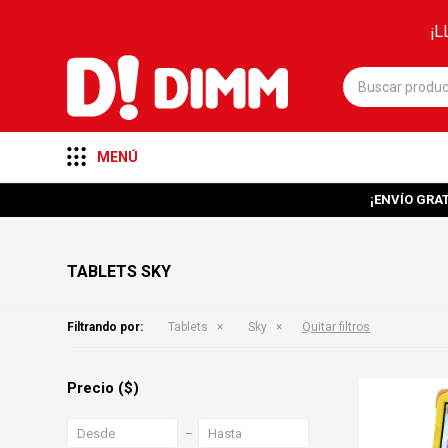
¡L
MENÚ
¡ENVÍO GRAT
TABLETS SKY
Filtrando por:
Tablets
Sky
Quitar filtros
Precio
($)