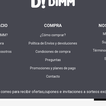
ACIO
COMPRA
NO
M
DIMM?
¿Cómo comprar?
Su
pra
Política de Envíos y devoluciones
Términos
nosotros
Condiciones de compra
Preguntas
Promociones y planes de pago
Contacto
u correo para recibir ofertas,cupones e invitaciones a sorteos exc
SUS