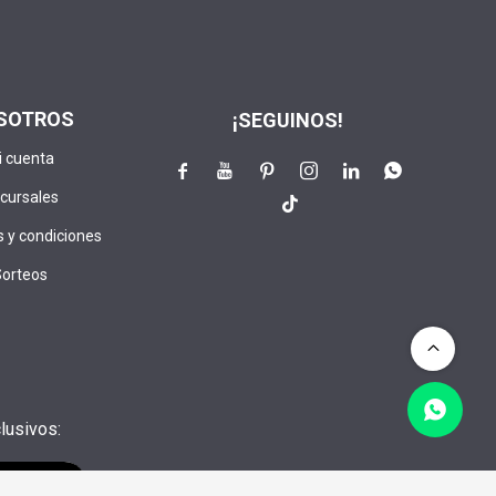
SOTROS
¡SEGUINOS!
i cuenta






cursales

 y condiciones
Sorteos
lusivos:
CRIBIRME