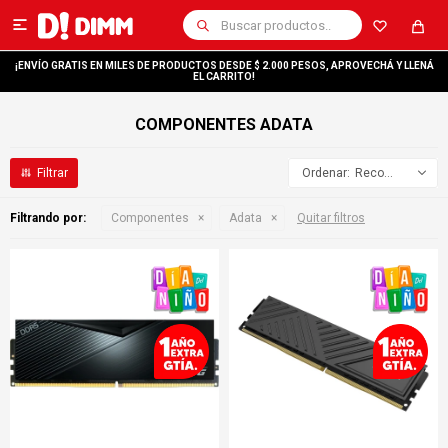

¡ENVÍO GRATIS EN MILES DE PRODUCTOS DESDE $ 2.000 PESOS, APROVECHÁ Y LLENÁ
EL CARRITO!
COMPONENTES ADATA
Recomendados
Filtrando por:
Componentes
Adata
Quitar filtros