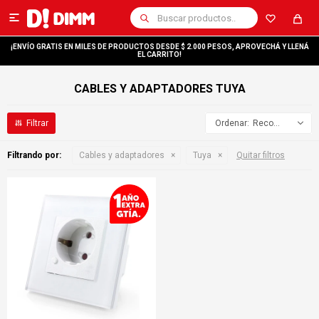

¡ENVÍO GRATIS EN MILES DE PRODUCTOS DESDE $ 2.000 PESOS, APROVECHÁ Y LLENÁ
EL CARRITO!
CABLES Y ADAPTADORES TUYA
Recomendados
Filtrando por:
Cables y adaptadores
Tuya
Quitar filtros