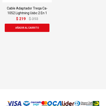
Cable Adaptador Treqa Ca-
1052 Lightning Usbc 2 En 1
$
219
$
393