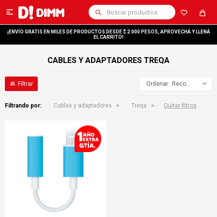

¡ENVÍO GRATIS EN MILES DE PRODUCTOS DESDE $ 2.000 PESOS, APROVECHÁ Y LLENÁ
EL CARRITO!
CABLES Y ADAPTADORES TREQA
Recomendados
Filtrando por:
Cables y adaptadores
Treqa
Quitar filtros