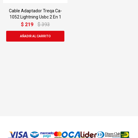
Cable Adaptador Treqa Ca-
1052 Lightning Usbc 2 En 1
$
219
$
393