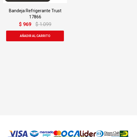
Bandeja Refrigerante Trust
17866
$
969
$
1.099