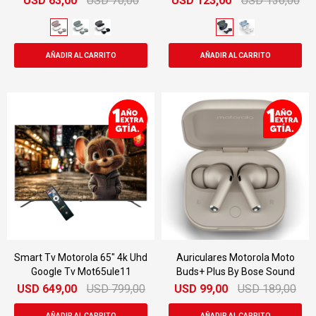
USD
63,00
USD
70,00
USD
123,00
USD
136,00
Smart Tv Motorola 65" 4k Uhd
Auriculares Motorola Moto
Google Tv Mot65ule11
Buds+ Plus By Bose Sound
USD
649,00
USD
799,00
USD
99,00
USD
189,00