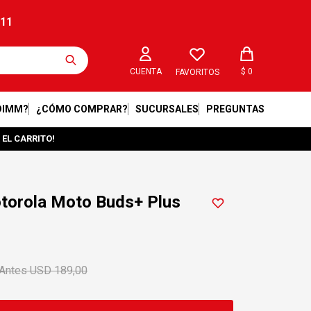
211
$
0
FAVORITOS
DIMM?
¿CÓMO COMPRAR?
SUCURSALES
PREGUNTAS
 EL CARRITO!
otorola Moto Buds+ Plus
USD
189,00