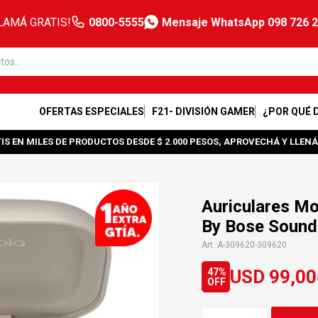
LAMÁ GRATIS!
0800-5555
Mensaje WhatsApp 098 726 
OFERTAS ESPECIALES
F21- DIVISIÓN GAMER
¿POR QUÉ 
IS EN MILES DE PRODUCTOS DESDE $ 2.000 PESOS, APROVECHÁ Y LLENÁ
Auriculares M
By Bose Sound
A-309620-309620
USD
99,00
47