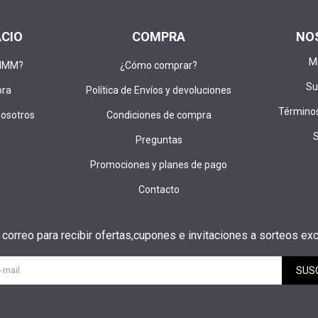
ACIO
COMPRA
NO
M
DIMM?
¿Cómo comprar?
Su
pra
Política de Envíos y devoluciones
Términos
nosotros
Condiciones de compra
Preguntas
Promociones y planes de pago
Contacto
u correo para recibir ofertas,cupones e invitaciones a sorteos exc
SUS