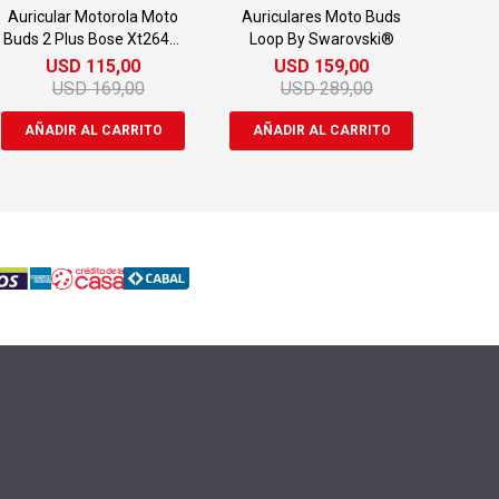
Auricular Motorola Moto
Auriculares Moto Buds
Buds 2 Plus Bose Xt2641-
Loop By Swarovski®
1
USD
115,00
USD
159,00
USD
169,00
USD
289,00