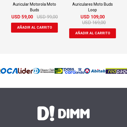
Auricular Motorola Moto
Auriculares Moto Buds
Buds
Loop
USD
59,00
USD
99,00
USD
109,00
USD
169,00