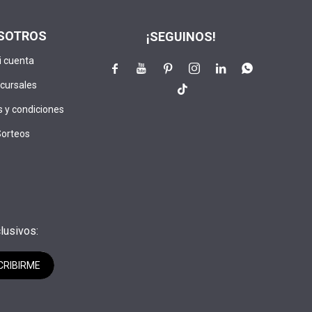
SOTROS
¡SEGUINOS!
i cuenta






cursales

 y condiciones
Sorteos
lusivos:
CRIBIRME