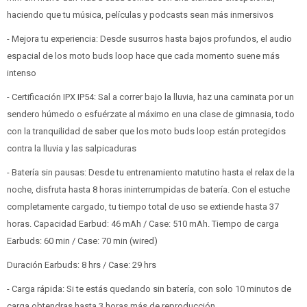
haciendo que tu música, películas y podcasts sean más inmersivos
- Mejora tu experiencia: Desde susurros hasta bajos profundos, el audio
espacial de los moto buds loop hace que cada momento suene más
intenso
- Certificación IPX IP54: Sal a correr bajo la lluvia, haz una caminata por un
sendero húmedo o esfuérzate al máximo en una clase de gimnasia, todo
con la tranquilidad de saber que los moto buds loop están protegidos
contra la lluvia y las salpicaduras
- Batería sin pausas: Desde tu entrenamiento matutino hasta el relax de la
noche, disfruta hasta 8 horas ininterrumpidas de batería. Con el estuche
completamente cargado, tu tiempo total de uso se extiende hasta 37
horas. Capacidad Earbud: 46 mAh / Case: 510 mAh. Tiempo de carga
Earbuds: 60 min / Case: 70 min (wired)
Duración Earbuds: 8 hrs / Case: 29 hrs
- Carga rápida: Si te estás quedando sin batería, con solo 10 minutos de
carga obtendras hasta 3 horas más de reproducción