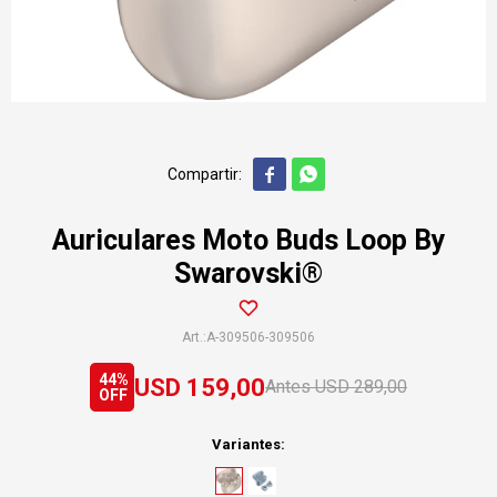


Auriculares Moto Buds Loop By
Swarovski®
A-309506-309506
44
USD
159,00
USD
289,00
Variantes: