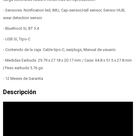
- Sensores: Notification led, IMU, Cap-sensor,Hall sensor, Sensor HUB,
wear detection sensor
- Bluethoot Sí, BT 5.4
- USB Sí, Tipo-C
- Contenido de la caja: Cable tipo-C, earplugs, Manual de usuario
- Medidas Earbuds: 29.79 x 27.18 x 20.17 mm / Case: 64.8 x 51.5 x 27.8 mm
| Peso earbuds 5.76 gs
- 12 Meses de Garantía