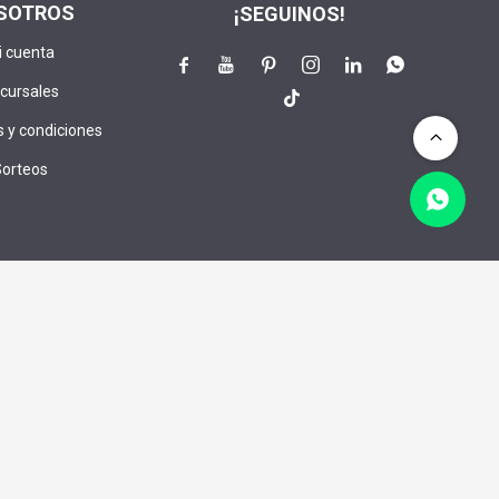
SOTROS
¡SEGUINOS!
i cuenta






cursales

 y condiciones
Sorteos
lusivos:
CRIBIRME