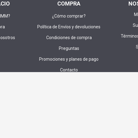
ACIO
COMPRA
NO
M
DIMM?
¿Cómo comprar?
Su
pra
Política de Envíos y devoluciones
Términos
nosotros
Condiciones de compra
Preguntas
Promociones y planes de pago
Contacto
u correo para recibir ofertas,cupones e invitaciones a sorteos exc
SUS