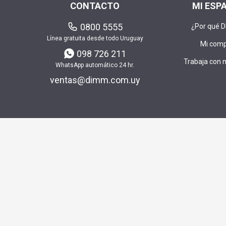
CONTACTO
MI ESP
0800 5555
¿Por qué 
Línea gratuita desde todo Uruguay
Mi com
098 726 211
Trabaja con 
WhatsApp automático 24 hr.
ventas@dimm.com.uy
Envía t