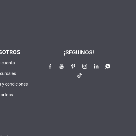
SOTROS
¡SEGUINOS!
i cuenta






cursales

 y condiciones
Sorteos