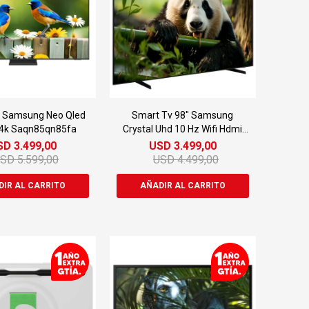
 Samsung Neo Qled
Smart Tv 98" Samsung
 4k Saqn85qn85fa
Crystal Uhd 10 Hz Wifi Hdmi
Tizen
SD
3.499,00
USD
3.499,00
USD
5.599,00
USD
4.499,00