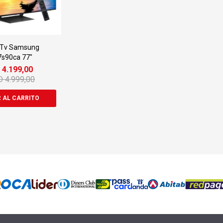
 Tv Samsung
s90ca 77"
D
4.199,00
D
4.999,00