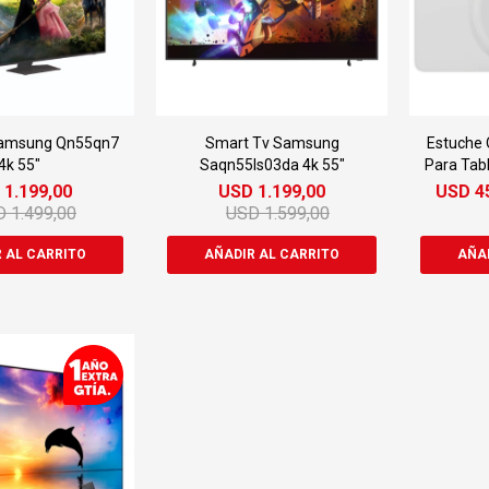
Samsung Qn55qn7
Smart Tv Samsung
Estuche 
4k 55"
Saqn55ls03da 4k 55"
Para Tab
Y S7 
D
1.199,00
USD
1.199,00
USD
4
D
1.499,00
USD
1.599,00