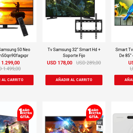
Samsung 50 Neo
Tv Samsung 32" Smart Hd +
Smart Tv
Qn50qn90fagxpr
Soporte Fijo
De 85"
D
1.299,00
USD
178,00
USD
289,00
U
D
1.499,00