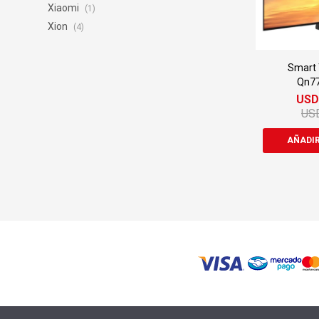
Xiaomi
(1)
Xion
(4)
Smart
Qn77
US
US