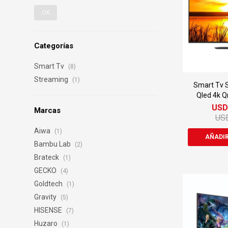
OK
Categorías
Smart Tv
(8)
Streaming
(1)
Smart Tv 
Qled 4k 
US
Marcas
US
Aiwa
(1)
Bambu Lab
(2)
Brateck
(1)
GECKO
(4)
Goldtech
(1)
Gravity
(5)
HISENSE
(7)
Huzaro
(1)