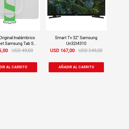
Original Inalámbrico
Smart Tv 32" Samsung
let Samsung Tab S8
Un32t4310
Con Strap Cover
5,00
USD
49,00
USD
167,00
USD
249,00