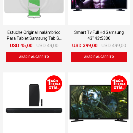
Estuche Original Inalámbrico
Smart Tv Full Hd Samsung
Para Tablet Samsung Tab S8
43" 43t5300
Y S7 Con Strap Cover
USD
45,00
USD
49,00
USD
399,00
USD
499,00