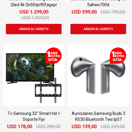
Qled 4k Qn50qn90fagxpr
Sahws700d
USD
1.299,00
USD
599,00
USD
799,00
USD
1.499,00
Tv Samsung 32" Smart Hd +
Auriculares Samsung Buds 3
Soporte Fijo
R530 Bluetooth Tws Ip57
USD
178,00
USD
289,00
USD
139,00
USD
209,00