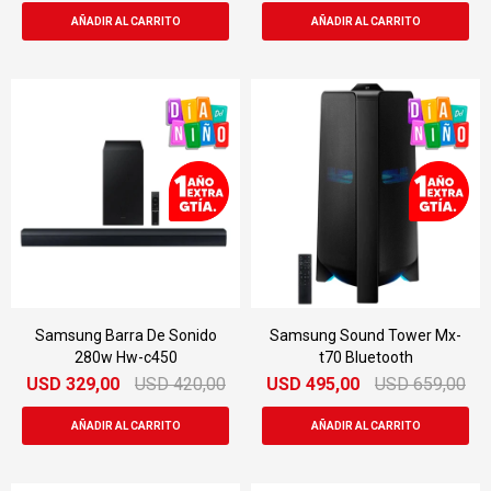
Samsung Barra De Sonido
Samsung Sound Tower Mx-
280w Hw-c450
t70 Bluetooth
USD
329,00
USD
420,00
USD
495,00
USD
659,00