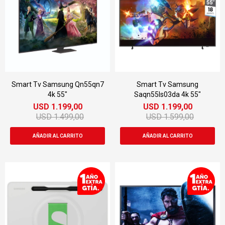
Smart Tv Samsung Qn55qn7
Smart Tv Samsung
4k 55"
Saqn55ls03da 4k 55"
USD
1.199,00
USD
1.199,00
USD
1.499,00
USD
1.599,00