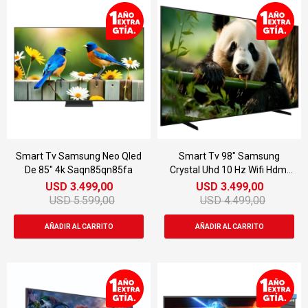
Smart Tv Samsung Neo Qled
Smart Tv 98" Samsung
De 85" 4k Saqn85qn85fa
Crystal Uhd 10 Hz Wifi Hdmi
Tizen
USD
3.499,00
USD
3.499,00
USD
5.599,00
USD
4.499,00