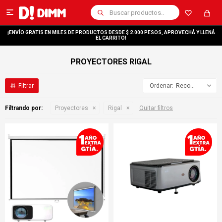

¡ENVÍO GRATIS EN MILES DE PRODUCTOS DESDE $ 2.000 PESOS, APROVECHÁ Y LLENÁ
EL CARRITO!
PROYECTORES RIGAL
Recomendados
Filtrando por:
Proyectores
Rigal
Quitar filtros