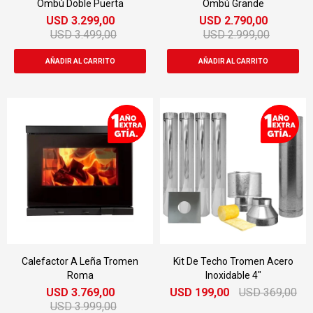
Ombú Doble Puerta
Ombú Grande
USD
3.299,00
USD
2.790,00
USD
3.499,00
USD
2.999,00
Calefactor A Leña Tromen
Kit De Techo Tromen Acero
Roma
Inoxidable 4"
USD
3.769,00
USD
199,00
USD
369,00
USD
3.999,00