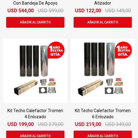
Con Bandeja De Apoyo
Atizador
USD
544,00
USD
599,00
USD
122,00
USD
149,00
Kit Techo Calefactor Tromen
Kit Techo Calefactor Tromen
4 Enlozado
6 Enlozado
USD
199,00
USD
279,00
USD
219,00
USD
349,00