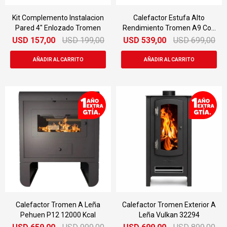
Kit Complemento Instalacion
Calefactor Estufa Alto
Pared 4" Enlozado Tromen
Rendimiento Tromen A9 Con
Kit
USD
157,00
USD
199,00
USD
539,00
USD
699,00
Calefactor Tromen A Leña
Calefactor Tromen Exterior A
Pehuen P12 12000 Kcal
Leña Vulkan 32294