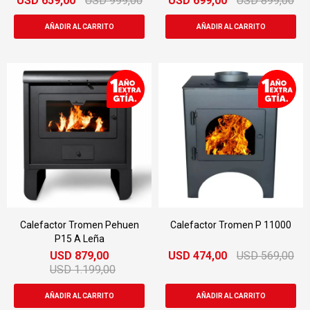
USD
659,00
USD
999,00
USD
699,00
USD
899,00
Calefactor Tromen Pehuen
Calefactor Tromen P 11000
P15 A Leña
USD
879,00
USD
474,00
USD
569,00
USD
1.199,00