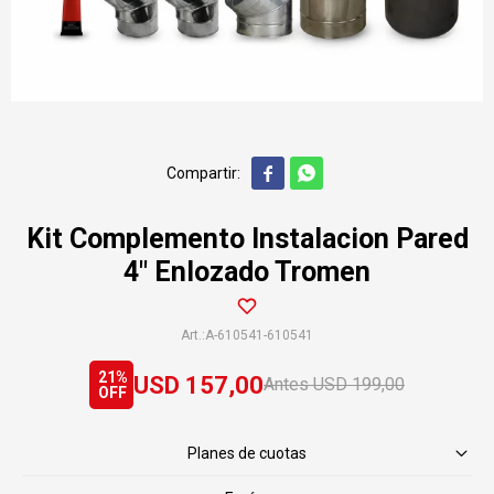


Kit Complemento Instalacion Pared
4" Enlozado Tromen
A-610541-610541
21
USD
157,00
USD
199,00
Planes de cuotas