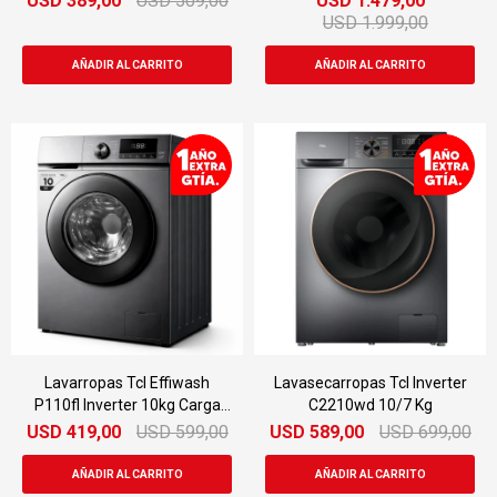
USD
389,00
USD
509,00
USD
1.479,00
USD
1.999,00
Lavarropas Tcl Effiwash
Lavasecarropas Tcl Inverter
P110fl Inverter 10kg Carga
C2210wd 10/7 Kg
Frontal
USD
419,00
USD
599,00
USD
589,00
USD
699,00