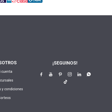
SOTROS
¡SEGUINOS!
i cuenta






cursales

 y condiciones
Sorteos