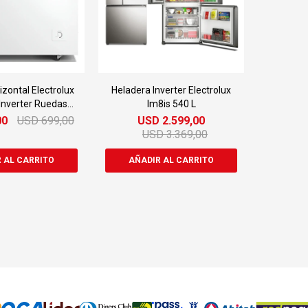
izontal Electrolux
Heladera Inverter Electrolux
 Inverter Ruedas
Im8is 540 L
Hi330
00
USD
699,00
USD
2.599,00
USD
3.369,00