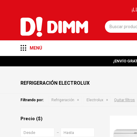
¡L
MENÚ
¡ENVÍO GRAT
REFRIGERACIÓN ELECTROLUX
Filtrando por:
Refrigeración
Electrolux
Quitar filtros
Precio
($)