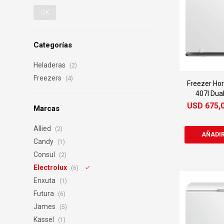
OK
Categorías
Heladeras
(2)
Freezers
(4)
Freezer Hor
407l Dual
USD
675,
Marcas
Allied
(2)
Candy
(1)
Consul
(2)
Electrolux
(6)
Enxuta
(1)
Futura
(6)
James
(5)
Kassel
(1)