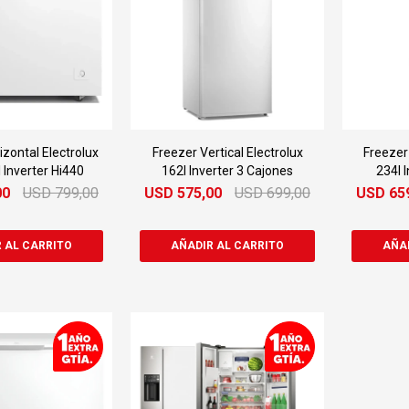
izontal Electrolux
Freezer Vertical Electrolux
Freezer 
 Inverter Hi440
162l Inverter 3 Cajones
234l I
00
USD
799,00
USD
575,00
USD
699,00
USD
65