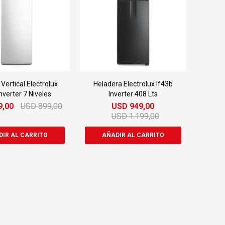
Vertical Electrolux
Heladera Electrolux If43b
nverter 7 Niveles
Inverter 408 Lts
9,00
USD
899,00
USD
949,00
USD
1.199,00