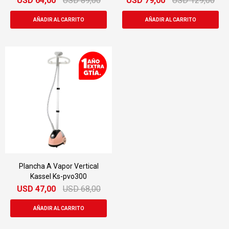
USD
64,00
USD
89,00
USD
79,00
USD
129,00
Plancha A Vapor Vertical
Kassel Ks-pvo300
USD
47,00
USD
68,00