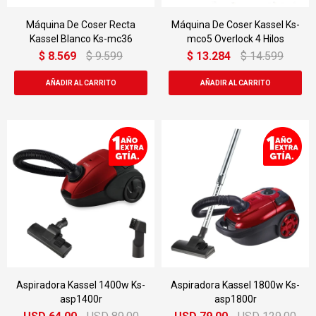
Máquina De Coser Recta
Máquina De Coser Kassel Ks-
Kassel Blanco Ks-mc36
mco5 Overlock 4 Hilos
$
8.569
$
9.599
$
13.284
$
14.599
Aspiradora Kassel 1400w Ks-
Aspiradora Kassel 1800w Ks-
asp1400r
asp1800r