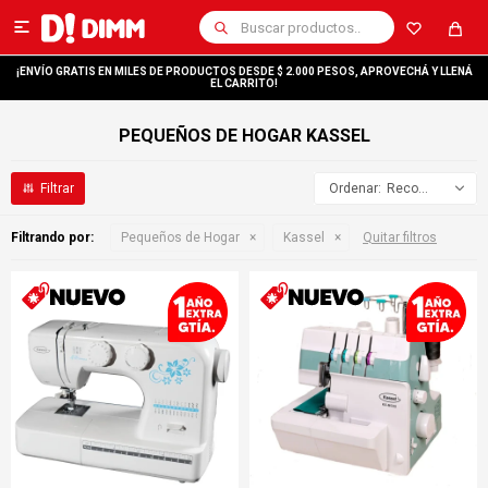

¡ENVÍO GRATIS EN MILES DE PRODUCTOS DESDE $ 2.000 PESOS, APROVECHÁ Y LLENÁ
EL CARRITO!
PEQUEÑOS DE HOGAR KASSEL
Recomendados
Filtrando por:
Pequeños de Hogar
Kassel
Quitar filtros