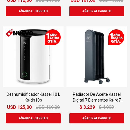
USD
112,00
USD
149,00
USD
167,00
USD
199,00
Deshumidificador Kassel 10 L
Radiador De Aceite Kassel
Ks-dh10b
Digital 7 Elementos Ks-rd7
1500 W
USD
125,00
USD
169,00
$
3.229
$
4.999