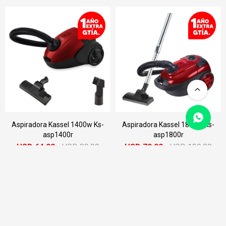
Aspiradora Kassel 1400w Ks-
Aspiradora Kassel 1800w Ks-
asp1400r
asp1800r
USD
64,00
USD
89,00
USD
79,00
USD
129,00