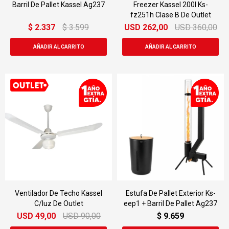
Barril De Pallet Kassel Ag237
Freezer Kassel 200l Ks-
fz251h Clase B De Outlet
$
2.337
$
3.599
USD
262,00
USD
360,00
Ventilador De Techo Kassel
Estufa De Pallet Exterior Ks-
C/luz De Outlet
eep1 + Barril De Pallet Ag237
USD
49,00
USD
90,00
$
9.659