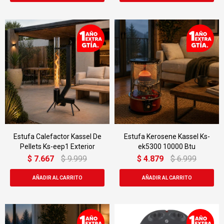
Estufa Calefactor Kassel De
Estufa Kerosene Kassel Ks-
Pellets Ks-eep1 Exterior
ek5300 10000 Btu
$
7.667
$
9.999
$
4.879
$
6.999