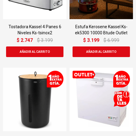
Tostadora Kassel 4 Panes 6
Estufa Kerosene Kassel Ks-
Niveles Ks-tsinox2
ek5300 10000 Btude Outlet
$
2.747
$
3.199
$
3.199
$
6.999