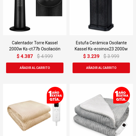
Calentador Torre Kassel
Estufa Cerámica Oscilante
2000w Ks-ct77b Oscilación
Kassel Ks-ecoinox23 2000w
$
4.387
$
4.999
$
3.239
$
3.999