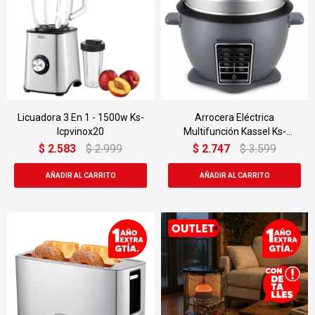
Licuadora 3 En 1 - 1500w Ks-
Arrocera Eléctrica
lcpvinox20
Multifunción Kassel Ks-
multi10 2.2l
$
2.583
$
2.999
$
2.747
$
3.599