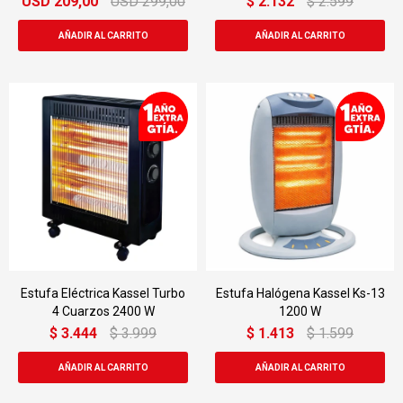
USD
209,00
USD
299,00
$
2.132
$
2.599
Estufa Eléctrica Kassel Turbo
Estufa Halógena Kassel Ks-13
4 Cuarzos 2400 W
1200 W
$
3.444
$
3.999
$
1.413
$
1.599