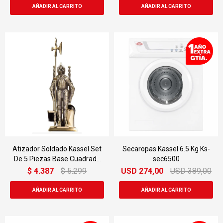
Atizador Soldado Kassel Set
Secaropas Kassel 6.5 Kg Ks-
De 5 Piezas Base Cuadrada
sec6500
Ag212
$
4.387
$
5.299
USD
274,00
USD
389,00