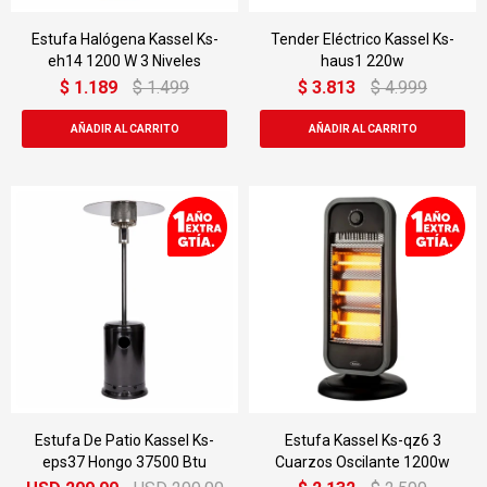
Estufa Halógena Kassel Ks-
Tender Eléctrico Kassel Ks-
eh14 1200 W 3 Niveles
haus1 220w
$
1.189
$
1.499
$
3.813
$
4.999
Estufa De Patio Kassel Ks-
Estufa Kassel Ks-qz6 3
eps37 Hongo 37500 Btu
Cuarzos Oscilante 1200w