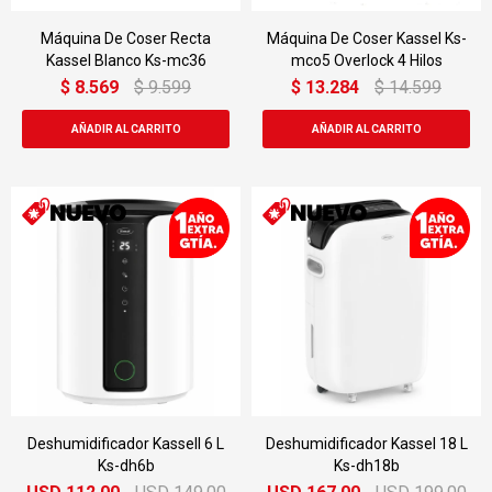
Máquina De Coser Recta
Máquina De Coser Kassel Ks-
Kassel Blanco Ks-mc36
mco5 Overlock 4 Hilos
$
8.569
$
9.599
$
13.284
$
14.599
Deshumidificador Kassell 6 L
Deshumidificador Kassel 18 L
Ks-dh6b
Ks-dh18b