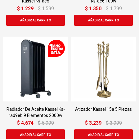
Kassel Ks-ae5
Ks-ae6 100w
$
1.229
$
1.599
$
1.350
$
1.799
Radiador De Aceite Kassel Ks-
Atizador Kassel 15a 5 Piezas
rad9eb 9 Elementos 2000w
$
4.674
$
5.999
$
3.239
$
3.999