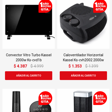
Convector Vitro Turbo Kassel
Caloventilador Horizontal
2000w Ks-cvd1b
Kassel Ks-cvh2002 2000w
$
4.387
$
4.999
$
1.353
$
1.399