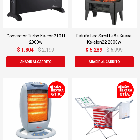
Convector Turbo Ks-con2101t
Estufa Led Simil Leña Kassel
2000w
Ks-elen22 2000w
$
1.804
$
2.199
$
5.289
$
6.999