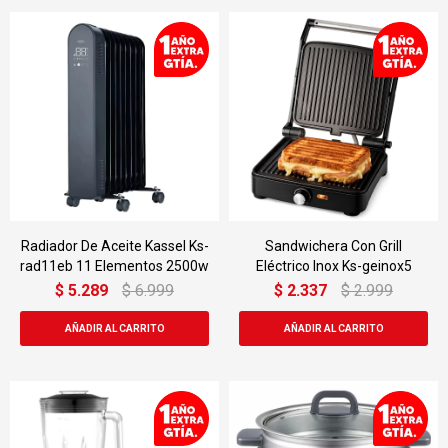
Radiador De Aceite Kassel Ks-
Sandwichera Con Grill
rad11eb 11 Elementos 2500w
Eléctrico Inox Ks-geinox5
$
5.289
$
6.999
$
2.337
$
2.999