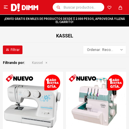

¡ENVÍO GRATIS EN MILES DE PRODUCTOS DESDE $ 2.000 PESOS, APROVECHÁ Y LLENÁ
EL CARRITO!
KASSEL
Recomendados
Filtrando por:
Kassel