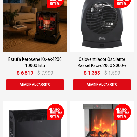
Estufa Kerosene Ks-ek4200
Caloventilador Oscilante
10000 Btu
Kassel Kscvo2000 2000w
$
6.519
$
7.999
$
1.353
$
1.599