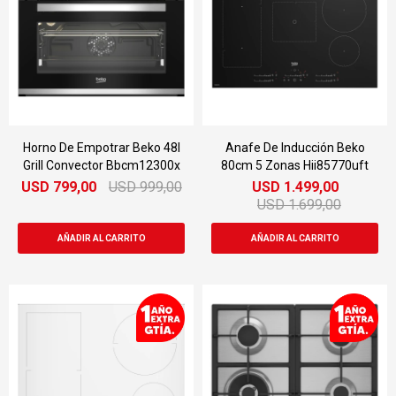
Horno De Empotrar Beko 48l
Anafe De Inducción Beko
Grill Convector Bbcm12300x
80cm 5 Zonas Hii85770uft
USD
799,00
USD
999,00
USD
1.499,00
USD
1.699,00