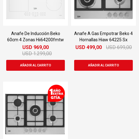
Anafe De Inducción Beko
Anafe A Gas Empotrar Beko 4
60cm 4 Zonas Hii64200fmtw
Hornallas Hiaw 64225 Sx
USD
969,00
USD
499,00
USD
699,00
USD
1.299,00