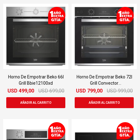
Horno De Empotrar Beko 66l
Horno De Empotrar Beko 72l
Grill Bbie12100xd
Grill Convector
Bbis13300xmse
USD
499,00
USD
699,00
USD
799,00
USD
999,00