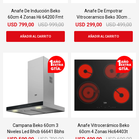
Anafe De Inducción Beko
Anafe De Empotrar
60cm 4 Zonas Hii 64200 Fmt
Vitroceramico Beko 30cm 2
Zonas Hdmc32400tx
USD
799,00
USD
999,00
USD
299,00
USD
499,00
Campana Beko 60cm 3
Anafe Vitrocerámico Beko
Niveles Led Bhcb 66641 Bbhs
60cm 4 Zonas Hic64403t