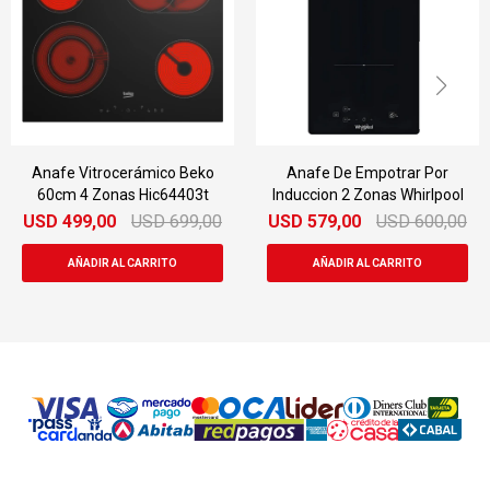
itrocerámico Beko
Anafe De Empotrar Por
Anafe A 
 Zonas Hic64403t
Induccion 2 Zonas Whirlpool
Hornal
9,00
USD
699,00
USD
579,00
USD
600,00
USD
59