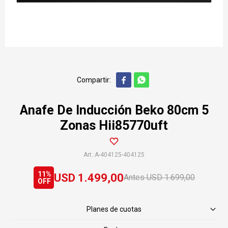


Anafe De Inducción Beko 80cm 5
Zonas Hii85770uft
A-404125-404125
11
USD
1.499,00
USD
1.699,00
Planes de cuotas