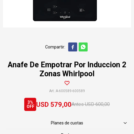


Anafe De Empotrar Por Induccion 2
Zonas Whirlpool
A-600589-600589
3
USD
579,00
USD
600,00
Planes de cuotas