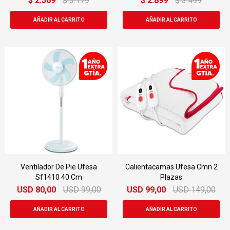
$
2.569
$
3.179
$
2.899
$
3.499
Ventilador De Pie Ufesa
Calientacamas Ufesa Cmn 2
Sf1410 40 Cm
Plazas
USD
80,00
USD
99,00
USD
99,00
USD
149,00