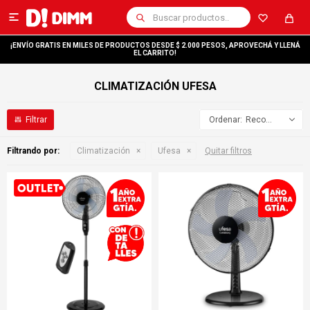

¡ENVÍO GRATIS EN MILES DE PRODUCTOS DESDE $ 2.000 PESOS, APROVECHÁ Y LLENÁ
EL CARRITO!
CLIMATIZACIÓN UFESA
Recomendados
Filtrando por:
Climatización
Ufesa
Quitar filtros